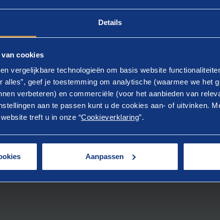
uwbare informatie
Details
ectieve en betrouwbare informatie door middel van het uitv
 van cookies
en vergelijkbare technologieën om basis website functionaliteit
r alles”, geef je toestemming om analytische (waarmee we het g
nen verbeteren) en commerciële (voor het aanbieden van releva
n)
stellingen aan te passen kunt u de cookies aan- of uitvinken. Me
ebsite treft u in onze “
Cookieverklaring
”.
ookies
Aanpassen