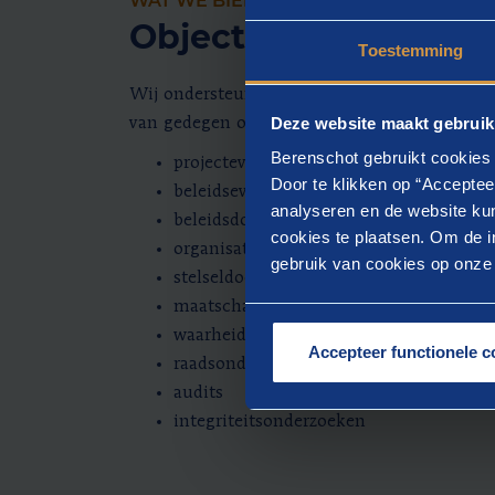
WAT WE BIEDEN
Objectieve en betro
Toestemming
Wij ondersteunen met het verkrijgen van obj
Deze website maakt gebruik
van gedegen onderzoek ten behoeve van:
Berenschot gebruikt cookies 
projectevaluaties
Door te klikken op “Acceptee
beleidsevaluaties
analyseren en de website kun
beleidsdoorlichtingen (RPE-onderzoeke
cookies te plaatsen. Om de in
organisatiedoorlichtingen
gebruik van cookies op onze w
stelseldoorlichtingen
maatschappelijke impactmetingen
waarheidsvinding
Accepteer functionele c
raadsonderzoek/-enquêtes
audits
integriteitsonderzoeken