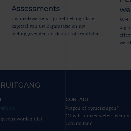
Assessments
we
Uw medewerkers zijn het belangrijkste
Welke
kapitaal van uw organisatie en uw
organ
leidinggevenden de sleutel tot resultaten.
effec
werkl
RUITGANG
M
CONTACT
ailbox.
Vragen of opmerkingen?
Of wilt u meer weten over on
gevens worden niet
activiteiten?