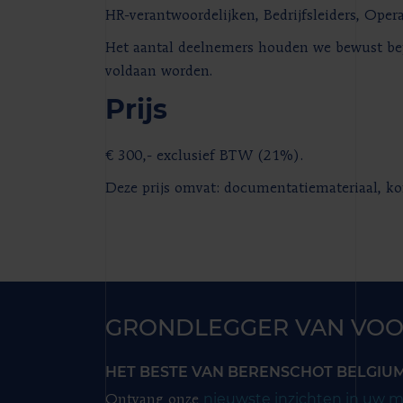
HR-verantwoordelijken, Bedrijfsleiders, Ope
Het aantal deelnemers houden we bewust bep
voldaan worden.
Prijs
€ 300,- exclusief BTW (21%).
Deze prijs omvat: documentatiemateriaal, kof
GRONDLEGGER VAN VOO
HET BESTE VAN BERENSCHOT BELGIU
nieuwste inzichten in uw m
Ontvang onze