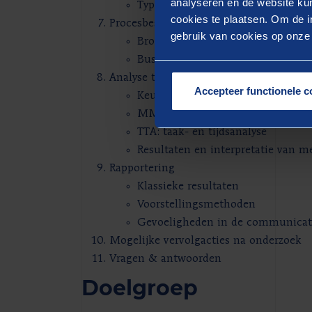
analyseren en de website kun
Type-vragen per dimensie
cookies te plaatsen. Om de in
Procesbeschrijving en -analyse
gebruik van cookies op onze w
Brown Paper-methode
Business Process Notation Model
Analyse tijdsbesteding: werklastmeting
Accepteer functionele c
Keuze van methode
MMO: multimomentopnamemet
TTA: taak- en tijdsanalyse
Resultaten en interpretatie van m
Rapportering
Klassieke resultaten
Voorstellingsmethoden
Gevoeligheden in de communicati
Mogelijke vervolgacties na onderzoek
Vragen & antwoorden
Doelgroep