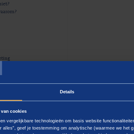
niet?
 waarom?
T
eting
zoek
Details
t
 van cookies
en vergelijkbare technologieën om basis website functionaliteit
r alles”, geef je toestemming om analytische (waarmee we het g