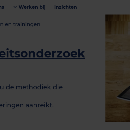
ns
Werken bij
Inzichten
n en trainingen
teitsonderzoek
t u de methodiek die
eringen aanreikt.