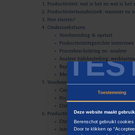
Productiviteit: wat is het en wat is het 
Productiviteitsonderzoek: wanneer en
Hoe starten?
Onderzoeksfasen
Voorbereiding & opstart
Productiviteitsgerichte interviews
TES
Procesbeschrijving en -analyse
Analyse tijdsbesteding: werklastm
Rapportering
Mogelijke vervolgacties na onder
Voorbereiding & opstart
Communicatie
Toestemming
Kick-off met directie/managemen
Data- en documentenanalyse
Deze website maakt gebruik
Productiviteitsgerichte interviews
Berenschot gebruikt cookies 
Dimensies van het interview
Door te klikken op “Acceptee
Interviewfasen