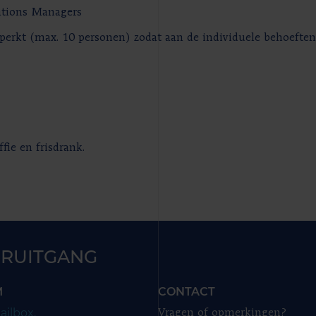
rations Managers
erkt (max. 10 personen) zodat aan de individuele behoeften
fie en frisdrank.
RUITGANG
M
CONTACT
ailbox.
Vragen of opmerkingen?