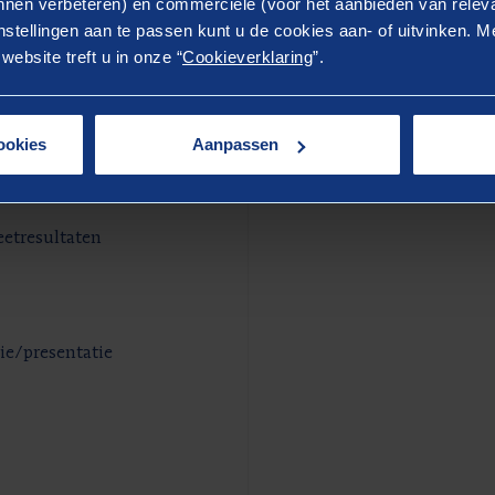
nen verbeteren) en commerciële (voor het aanbieden van releva
stellingen aan te passen kunt u de cookies aan- of uitvinken. Me
ebsite treft u in onze “
Cookieverklaring
”.
ling
ookies
Aanpassen
hode
eetresultaten
e/presentatie