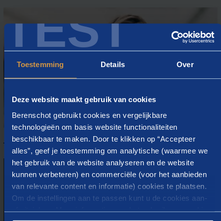
TEST
Toestemming
Details
Over
Deze website maakt gebruik van cookies
Berenschot gebruikt cookies en vergelijkbare
technologieën om basis website functionaliteiten
Loopbaancoaching
beschikbaar te maken. Door te klikken op “Accepteer
alles”, geef je toestemming om analytische (waarmee we
het gebruik van de website analyseren en de website
kunnen verbeteren) en commerciële (voor het aanbieden
van relevante content en informatie) cookies te plaatsen.
Om de instellingen aan te passen kunt u de cookies aan-
of uitvinken. Meer informatie over het gebruik van cookies